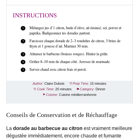
INSTRUCTIONS
Mélangez jus d’1 citron, huile d’olive, ail émincé, sel, poivre et
paprika. Badigeonnez les dorades partout.
Farcissez chaque dorade de 2–3 rondelles de citron, 3 brins de
thym et 1 gousse d’ail. Marinez 30 min.
Allumez le barbecue (braises rouges). Huilez la grille.
Grillez 8–10 min de chaque côté. Arrosez de marinade.
Servez chaud avec citron frais et persil.
Author:
Claire Dubois
Prep Time:
15 minutes
Cook Time:
20 minutes
Category:
Dinner
Cuisine:
Cuisine méditerranéenne
Conseils de Conservation et de Réchauffage
La
dorade au barbecue au citron
est vraiment meilleure
dégustée immédiatement, encore chaude et fumante