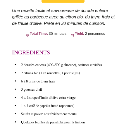
Une recette facile et savoureuse de dorade entière
grillée au barbecue avec du citron bio, du thym frais et
de l’huile d’olive. Prête en 30 minutes de cuisson.
Total Time:
35 minutes
Yield:
2 personnes
INGREDIENTS
2 dorades entières (400–500 g chacune), écaillées et vidées
2 citrons bio (1 en rondelles, 1 pour le jus)
6 à 8 brins de thym frais
3 gousses d’ail
4 c. à soupe d’huile d’olive extra-vierge
1 c. à café de paprika fumé (optionnel)
Sel fin et poivre noir fraîchement moulu
Quelques feuilles de persil plat pour la finition