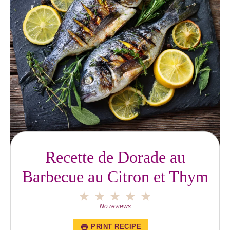
Recette de Dorade au
Barbecue au Citron et Thym
1
2
3
4
5
Star
Stars
Stars
Stars
Stars
No reviews
PRINT RECIPE