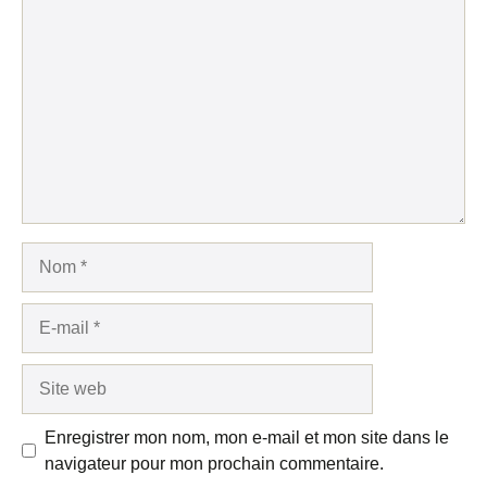
1
Commentaire
2
3
4
5
Star
Stars
Stars
Stars
Stars
Nom
E-
mail
Site
web
Enregistrer mon nom, mon e-mail et mon site dans le
navigateur pour mon prochain commentaire.