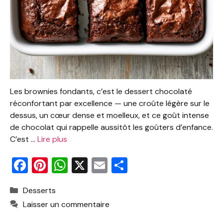
Les brownies fondants, c’est le dessert chocolaté
réconfortant par excellence — une croûte légère sur le
dessus, un cœur dense et moelleux, et ce goût intense
de chocolat qui rappelle aussitôt les goûters d’enfance.
C’est …
Lire plus
F
Pi
W
X
E
P
a
nt
h
m
ar
Catégories
Desserts
c
er
at
ai
ta
Laisser un commentaire
e
e
s
l
g