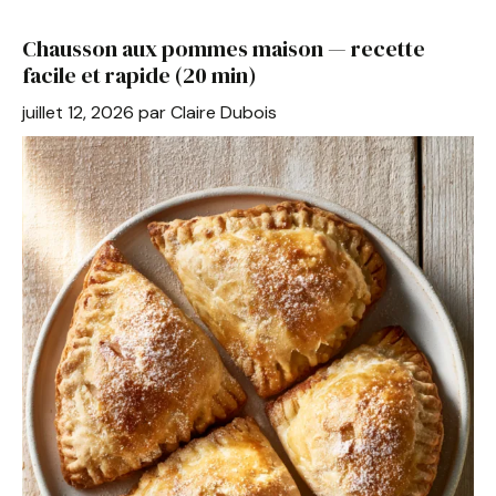
b
st
A
er
Chausson aux pommes maison — recette
o
p
facile et rapide (20 min)
o
p
juillet 12, 2026
par
Claire Dubois
k