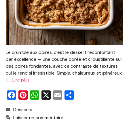
Le crumble aux poires, c’est le dessert réconfortant
par excellence — une couche dorée et croustillante sur
des poires fondantes, avec ce contraste de textures
qui le rend si irrésistible. Simple, chaleureux et généreux,
il …
Lire plus
F
Pi
W
X
E
P
a
nt
h
m
ar
Catégories
Desserts
c
er
at
ai
ta
Laisser un commentaire
e
e
s
l
g