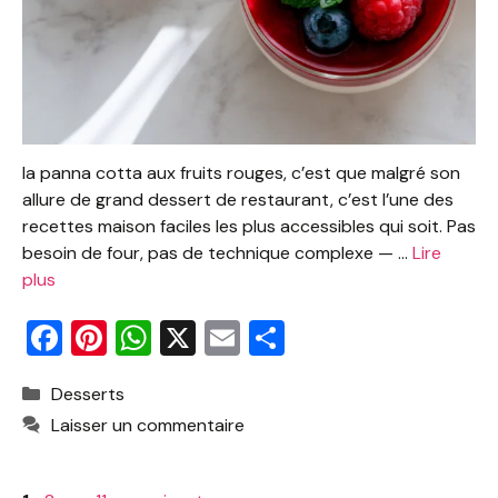
la panna cotta aux fruits rouges, c’est que malgré son
allure de grand dessert de restaurant, c’est l’une des
recettes maison faciles les plus accessibles qui soit. Pas
besoin de four, pas de technique complexe — …
Lire
plus
F
Pi
W
X
E
P
a
nt
h
m
ar
Catégories
Desserts
c
er
at
ai
ta
Laisser un commentaire
e
e
s
l
g
b
st
A
er