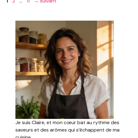
Page
Page
Page
1
2
…
11
→
suivant
o
p
o
p
k
Je suis Claire, et mon cœur bat au rythme des
saveurs et des arômes qui s’échappent de ma
cuisine.