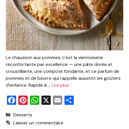
Le chausson aux pommes, c’est la viennoiserie
réconfortante par excellence — une pâte dorée et
croustillante, une compote fondante, et ce parfum de
pommes et de beurre qui rappelle aussitôt les goûters
d’enfance. Rapide à …
Lire plus
F
Pi
W
X
E
P
a
nt
h
m
ar
Catégories
Desserts
c
er
at
ai
ta
Laisser un commentaire
e
e
s
l
g