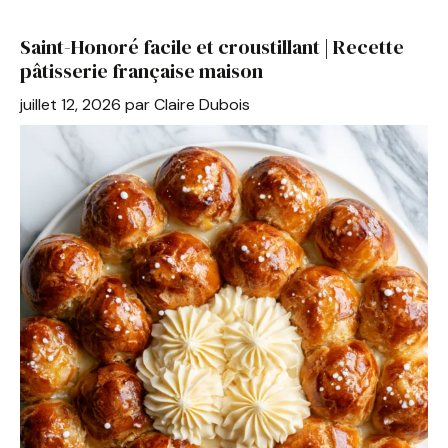
b
st
A
er
Saint-Honoré facile et croustillant | Recette
o
p
pâtisserie française maison
o
p
juillet 12, 2026
par
Claire Dubois
k