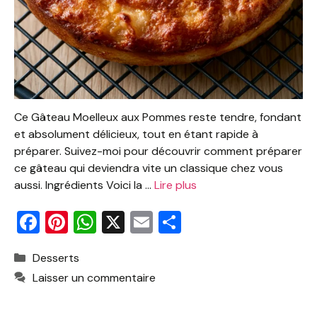
Ce Gâteau Moelleux aux Pommes reste tendre, fondant
et absolument délicieux, tout en étant rapide à
préparer. Suivez-moi pour découvrir comment préparer
ce gâteau qui deviendra vite un classique chez vous
aussi. Ingrédients Voici la …
Lire plus
F
Pi
W
X
E
P
a
nt
h
m
ar
Catégories
Desserts
c
er
at
ai
ta
Laisser un commentaire
e
e
s
l
g
b
st
A
er