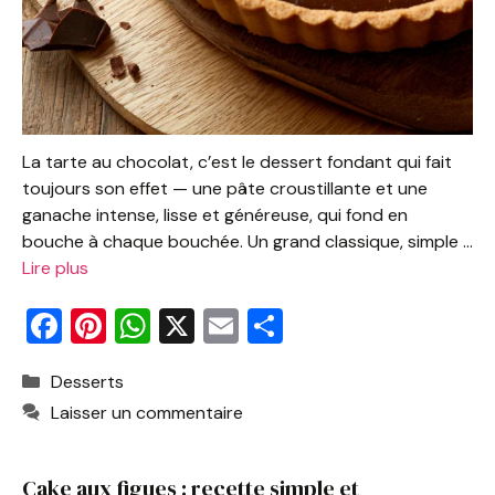
La tarte au chocolat, c’est le dessert fondant qui fait
toujours son effet — une pâte croustillante et une
ganache intense, lisse et généreuse, qui fond en
bouche à chaque bouchée. Un grand classique, simple …
Lire plus
F
Pi
W
X
E
P
a
nt
h
m
ar
Catégories
Desserts
c
er
at
ai
ta
Laisser un commentaire
e
e
s
l
g
b
st
A
er
Cake aux figues : recette simple et