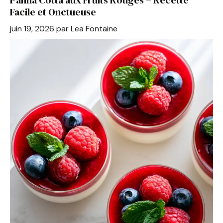
o
p
Facile et Onctueuse
o
p
juin 19, 2026
par
Lea Fontaine
k