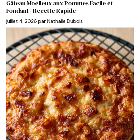
Gâteau Moelleux aux Pommes Facile et
o
p
Fondant | Recette Rapide
o
p
juillet 4, 2026
par
Nathalie Dubois
k