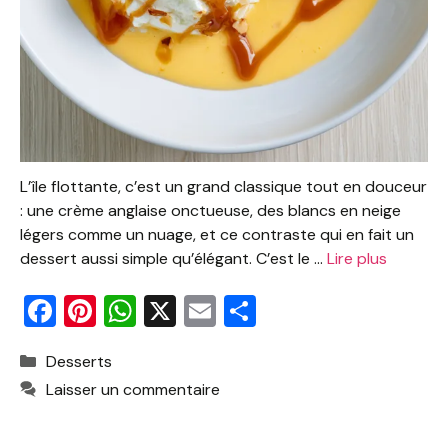
L’île flottante, c’est un grand classique tout en douceur
: une crème anglaise onctueuse, des blancs en neige
légers comme un nuage, et ce contraste qui en fait un
dessert aussi simple qu’élégant. C’est le …
Lire plus
F
Pi
W
X
E
P
a
nt
h
m
ar
Catégories
Desserts
c
er
at
ai
ta
Laisser un commentaire
e
e
s
l
g
b
st
A
er