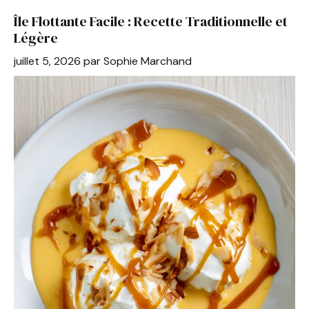
b
st
A
er
Île Flottante Facile : Recette Traditionnelle et
o
p
Légère
o
p
juillet 5, 2026
par
Sophie Marchand
k