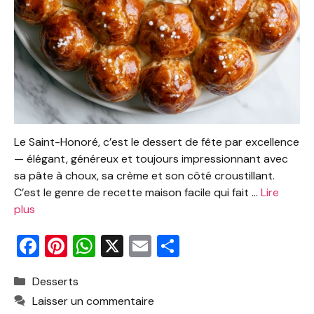
Le Saint-Honoré, c’est le dessert de fête par excellence
— élégant, généreux et toujours impressionnant avec
sa pâte à choux, sa crème et son côté croustillant.
C’est le genre de recette maison facile qui fait …
Lire
plus
F
Pi
W
X
E
P
a
nt
h
m
ar
Catégories
Desserts
c
er
at
ai
ta
Laisser un commentaire
e
e
s
l
g