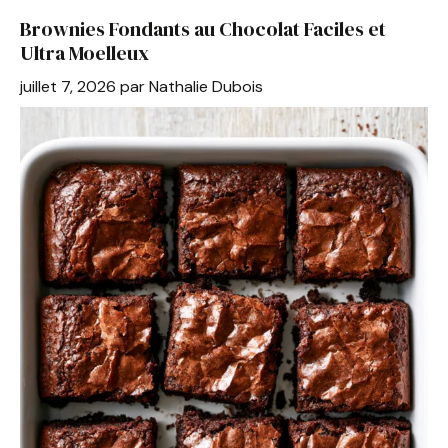
b
st
A
er
Brownies Fondants au Chocolat Faciles et
o
p
Ultra Moelleux
o
p
juillet 7, 2026
par
Nathalie Dubois
k