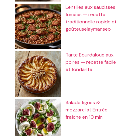
Lentilles aux saucisses
fumées — recette
traditionnelle rapide et
goûteuselaymanseo
Tarte Bourdaloue aux
poires — recette facile
et fondante
Salade figues &
mozzarella | Entrée
fraîche en 10 min