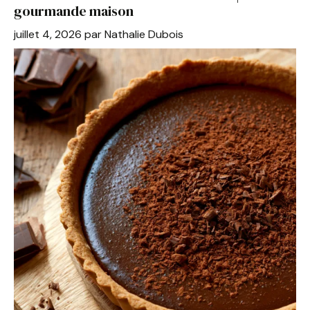
o
p
gourmande maison
o
p
juillet 4, 2026
par
Nathalie Dubois
k