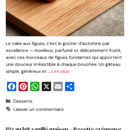
Le cake aux figues, c’est le goûter d’automne par
excellence — moelleux, parfumé et délicatement fruité,
avec ces morceaux de figues fondantes qui apportent
une douceur irrésistible à chaque bouchée. Un gâteau
simple, généreux et …
Lire plus
F
Pi
W
X
E
P
a
nt
h
m
ar
Catégories
Desserts
c
er
at
ai
ta
Laisser un commentaire
e
e
s
l
g
b
st
A
er
Riz au lait vanillé maison – Recette crémeuse