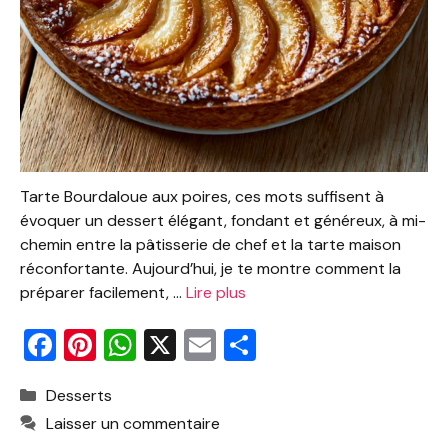
Tarte Bourdaloue aux poires, ces mots suffisent à
évoquer un dessert élégant, fondant et généreux, à mi-
chemin entre la pâtisserie de chef et la tarte maison
réconfortante. Aujourd’hui, je te montre comment la
préparer facilement, …
Lire plus
F
Pi
W
X
E
P
a
nt
h
m
ar
Catégories
Desserts
c
er
at
ai
ta
Laisser un commentaire
e
e
s
l
g