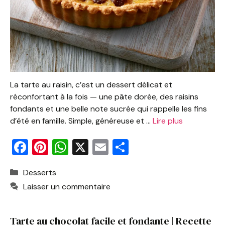
La tarte au raisin, c’est un dessert délicat et
réconfortant à la fois — une pâte dorée, des raisins
fondants et une belle note sucrée qui rappelle les fins
d’été en famille. Simple, généreuse et …
Lire plus
F
Pi
W
X
E
P
a
nt
h
m
ar
Catégories
Desserts
c
er
at
ai
ta
Laisser un commentaire
e
e
s
l
g
b
st
A
er
Tarte au chocolat facile et fondante | Recette