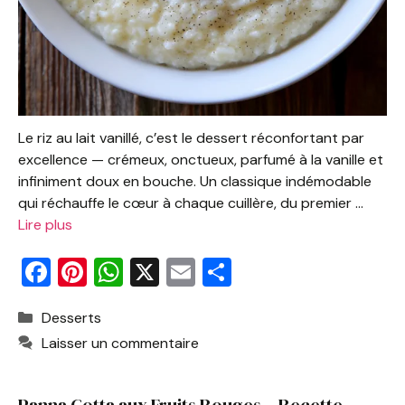
Le riz au lait vanillé, c’est le dessert réconfortant par
excellence — crémeux, onctueux, parfumé à la vanille et
infiniment doux en bouche. Un classique indémodable
qui réchauffe le cœur à chaque cuillère, du premier …
Lire plus
F
Pi
W
X
E
P
a
nt
h
m
ar
Catégories
Desserts
c
er
at
ai
ta
Laisser un commentaire
e
e
s
l
g
b
st
A
er
Panna Cotta aux Fruits Rouges – Recette