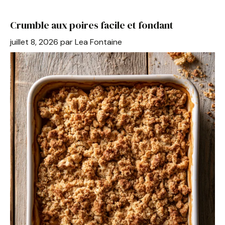
b
st
A
er
Crumble aux poires facile et fondant
o
p
juillet 8, 2026
par
Lea Fontaine
o
p
k