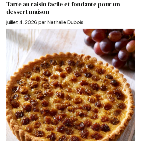
Tarte au raisin facile et fondante pour un
o
p
dessert maison
o
p
juillet 4, 2026
par
Nathalie Dubois
k