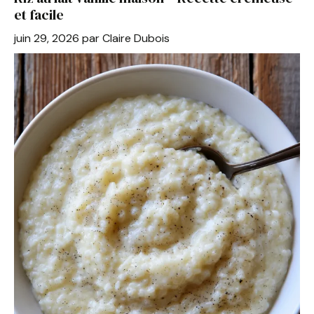
o
p
et facile
o
p
juin 29, 2026
par
Claire Dubois
k