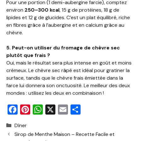
Pour une portion (1 demi-aubergine farcie), comptez
environ
250–300 kcal
, 15 g de protéines, 18 g de
lipides et 12 g de glucides. C’est un plat équilibré, riche
en fibres grâce à l’aubergine et en calcium grâce au
chèvre.
5. Peut-on utiliser du fromage de chèvre sec
plutôt que frais ?
Oui, mais le résultat sera plus intense en goût et moins
crémeux. Le chèvre sec râpé est idéal pour gratiner la
surface, tandis que le chèvre frais émiettée dans la
farce lui donnera son onctuosité. Le meilleur des deux
mondes : utilisez les deux en combinaison !
F
Pi
W
X
E
P
a
nt
h
m
ar
Catégories
Dîner
c
er
at
ai
ta
Sirop de Menthe Maison – Recette Facile et
e
e
s
l
g