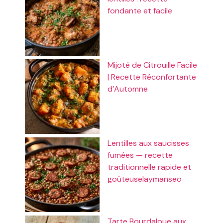
fondante et facile
Mijoté de Citrouille Facile
| Recette Réconfortante
d’Automne
Lentilles aux saucisses
fumées — recette
traditionnelle rapide et
goûteuselaymanseo
Tarte Bourdaloue aux