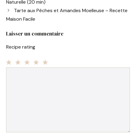
Naturelle (20 min)
b
st
A
er
Tarte aux Pêches et Amandes Moelleuse – Recette
o
p
Maison Facile
o
p
Laisser un commentaire
k
Recipe rating
1
Commentaire
2
3
4
5
Star
Stars
Stars
Stars
Stars