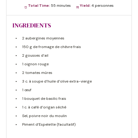
Total Time:
55 minutes
Yield:
4 personnes
INGREDIENTS
2 aubergines moyennes
150 g de fromage de chèvre frais
2 gousses d’ail
1 oignon rouge
2 tomates mûres
3 c. à soupe d’huile d’olive extra-vierge
1 œuf
1 bouquet de basilic frais
1 c. à café d’origan séché
Sel, poivre noir du moulin
Piment d’Espelette (facultatif)