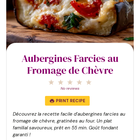
Aubergines Farcies au
Fromage de Chèvre
1
2
3
4
5
Star
Stars
Stars
Stars
Stars
No reviews
PRINT RECIPE
Découvrez la recette facile d’aubergines farcies au 
fromage de chèvre, gratinées au four. Un plat 
familial savoureux, prêt en 55 min. Goût fondant 
garanti !