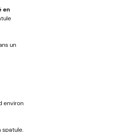
é en
tule
dans un
d environ
 spatule.