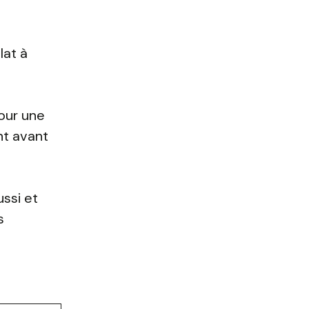
lat à
our une
nt avant
ssi et
s