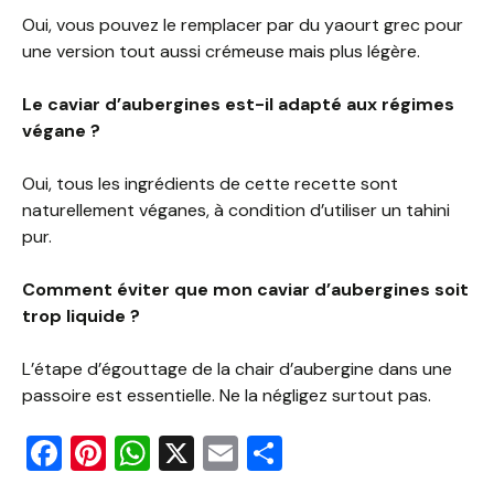
Oui, vous pouvez le remplacer par du yaourt grec pour
une version tout aussi crémeuse mais plus légère.
Le caviar d’aubergines est-il adapté aux régimes
végane ?
Oui, tous les ingrédients de cette recette sont
naturellement véganes, à condition d’utiliser un tahini
pur.
Comment éviter que mon caviar d’aubergines soit
trop liquide ?
L’étape d’égouttage de la chair d’aubergine dans une
passoire est essentielle. Ne la négligez surtout pas.
F
Pi
W
X
E
P
a
nt
h
m
ar