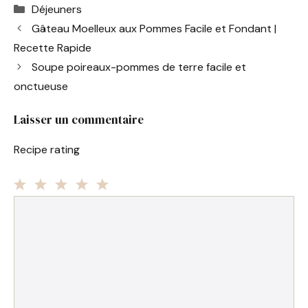
Catégories
Déjeuners
c
er
at
ai
ta
Gâteau Moelleux aux Pommes Facile et Fondant |
e
e
s
l
g
Recette Rapide
b
st
A
er
Soupe poireaux-pommes de terre facile et
o
p
onctueuse
o
p
Laisser un commentaire
k
Recipe rating
1
Commentaire
2
3
4
5
Star
Stars
Stars
Stars
Stars