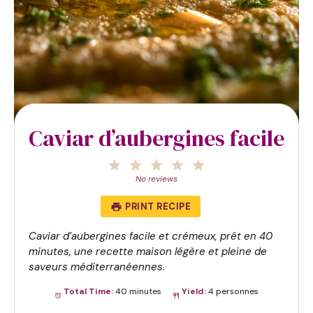
Caviar d’aubergines facile
1
2
3
4
5
Star
Stars
Stars
Stars
Stars
No reviews
PRINT RECIPE
Caviar d’aubergines facile et crémeux, prêt en 40
minutes, une recette maison légère et pleine de
saveurs méditerranéennes.
Total Time:
40 minutes
Yield:
4 personnes