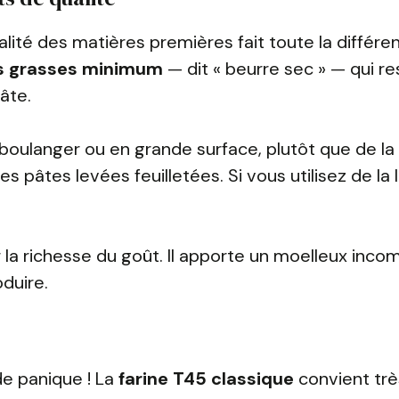
ualité des matières premières fait toute la différe
s grasses minimum
— dit « beurre sec » — qui r
âte.
boulanger ou en grande surface, plutôt que de la
les pâtes levées feuilletées. Si vous utilisez de la
 la richesse du goût. Il apporte un moelleux inco
duire.
de panique ! La
farine T45 classique
convient trè