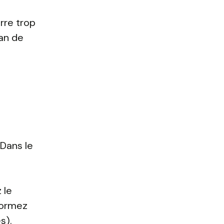
urre trop
lan de
 Dans le
 le
Formez
s).