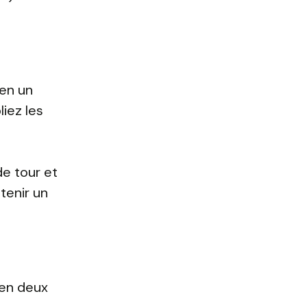
 en un
iez les
de tour et
tenir un
 en deux