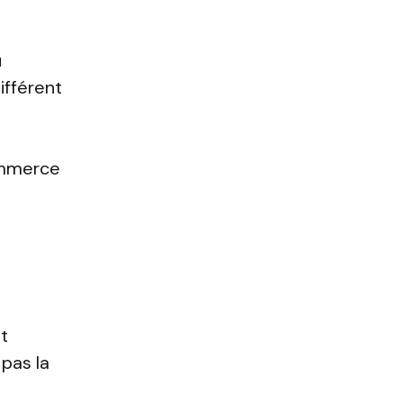
u
ifférent
mmerce
it
 pas la