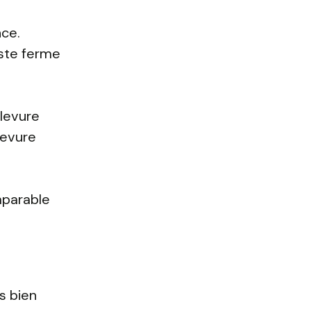
nce.
este ferme
 levure
 levure
mparable
s bien