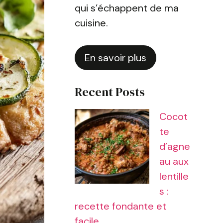
qui s’échappent de ma
cuisine.
En savoir plus
Recent Posts
Cocot
te
d’agne
au aux
lentille
s :
recette fondante et
facile