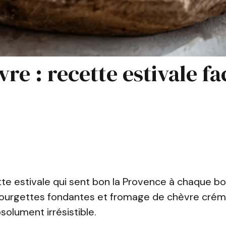
re : recette estivale fa
cette estivale qui sent bon la Provence à chaque b
e courgettes fondantes et fromage de chèvre crém
olument irrésistible.