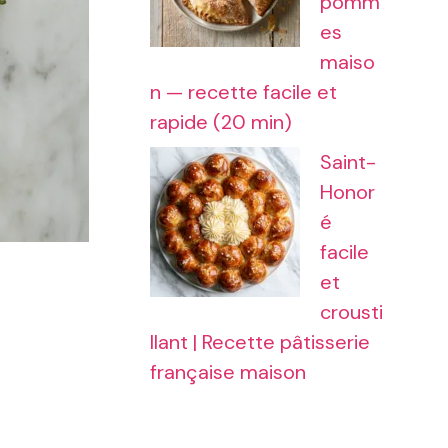
pomm
es
maiso
n — recette facile et
rapide (20 min)
Saint-
Honor
é
facile
et
crousti
llant | Recette pâtisserie
française maison