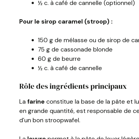
½ c. à café de cannelle (optionnel)
Pour le sirop caramel (stroop) :
150 g de mélasse ou de sirop de c
75 g de cassonade blonde
60 g de beurre
½ c. à café de cannelle
Rôle des ingrédients principaux
La
farine
constitue la base de la pâte et l
en grande quantité, est responsable de ce 
d’un bon stroopwafel.
La
levure
permet à la pâte de lever légère