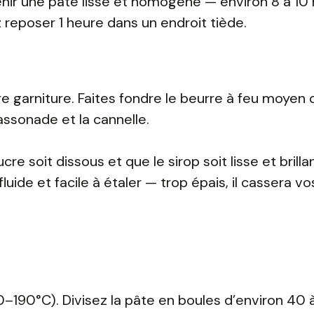
tenir une pâte lisse et homogène — environ 8 à 10
z reposer 1 heure dans un endroit tiède.
e garniture. Faites fondre le beurre à feu moyen
assonade et la cannelle.
soit dissous et que le sirop soit lisse et brillan
luide et facile à étaler — trop épais, il cassera vo
0–190°C). Divisez la pâte en boules d’environ 40