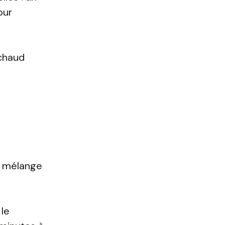
our
 chaud
le mélange
 le