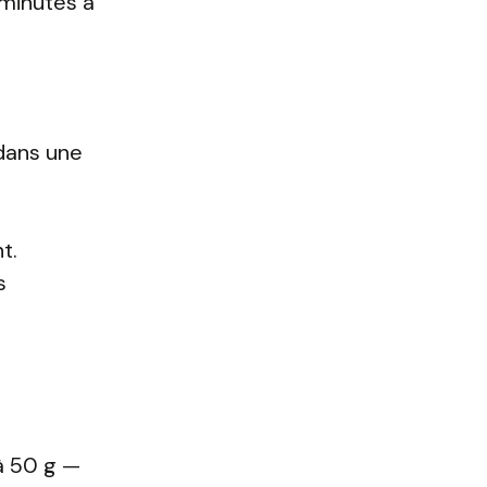
 minutes à
 dans une
t.
s
 à 50 g —