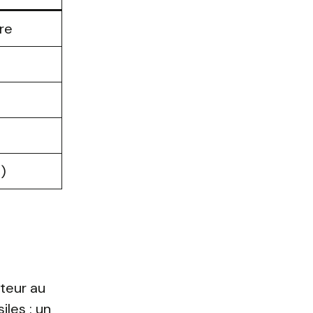
re
)
ateur au
les : un