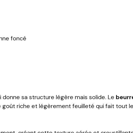
anne foncé
ui donne sa structure légère mais solide. Le
beurr
goût riche et légèrement feuilleté qui fait tout 
ment, créant cette texture aérée et croustillant