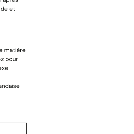
nde et
de matière
ez pour
exe.
andaise