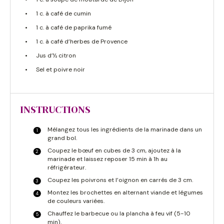
1 c. à café de cumin
1 c. à café de paprika fumé
1 c. à café d’herbes de Provence
Jus d’½ citron
Sel et poivre noir
INSTRUCTIONS
Mélangez tous les ingrédients de la marinade dans un
grand bol.
Coupez le bœuf en cubes de 3 cm, ajoutez à la
marinade et laissez reposer 15 min à 1h au
réfrigérateur.
Coupez les poivrons et l’oignon en carrés de 3 cm.
Montez les brochettes en alternant viande et légumes
de couleurs variées.
Chauffez le barbecue ou la plancha à feu vif (5-10
min).