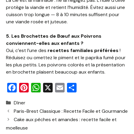
La clé est la marinade : ne la négligez pas. L’huile d’olive
protège la viande et retient l’humidité. Évitez aussi une
cuisson trop longue — 8 à 10 minutes suffisent pour
une viande rosée et juteuse.
5. Les Brochettes de Bœuf aux Poivrons
conviennent-elles aux enfants ?
Oui, c’est l’une des
recettes familiales préférées
!
Réduisez ou omettez le piment et le paprika fumé pour
les plus petits. Les poivrons colorés et la présentation
en brochette plaisent beaucoup aux enfants.
F
Pi
W
X
E
P
a
nt
h
m
ar
Catégories
Dîner
c
er
at
ai
ta
Paris-Brest Classique : Recette Facile et Gourmande
e
e
s
l
g
Cake aux pêches et amandes : recette facile et
b
st
A
er
moelleuse