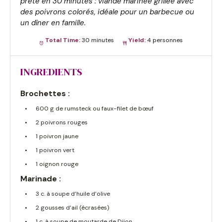
prête en 30 minutes : viande marinée grillée avec 
des poivrons colorés, idéale pour un barbecue ou 
un dîner en famille.
Total Time:
30 minutes
Yield:
4 personnes
INGREDIENTS
Brochettes :
600 g de rumsteck ou faux-filet de bœuf
2 poivrons rouges
1 poivron jaune
1 poivron vert
1 oignon rouge
Marinade :
3 c. à soupe d’huile d’olive
2 gousses d’ail (écrasées)
1 c. à soupe de moutarde de Dijon