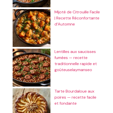
Mijoté de Citrouille Facile
| Recette Réconfortante
d’Automne
Lentilles aux saucisses
fumées — recette
traditionnelle rapide et
goûteuselaymanseo
Tarte Bourdaloue aux
poires — recette facile
et fondante