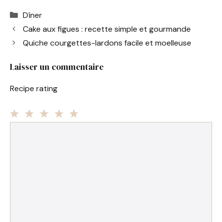
a
nt
h
m
ar
Catégories
Dîner
c
er
at
ai
ta
Cake aux figues : recette simple et gourmande
e
e
s
l
g
Quiche courgettes-lardons facile et moelleuse
b
st
A
er
o
p
Laisser un commentaire
o
p
Recipe rating
k
1
Commentaire
2
3
4
5
Star
Stars
Stars
Stars
Stars