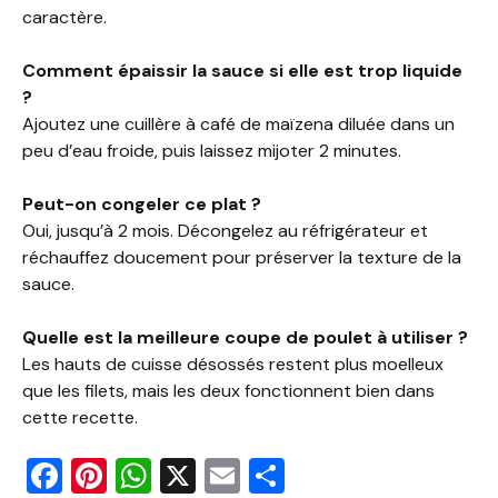
caractère.
Comment épaissir la sauce si elle est trop liquide
?
Ajoutez une cuillère à café de maïzena diluée dans un
peu d’eau froide, puis laissez mijoter 2 minutes.
Peut-on congeler ce plat ?
Oui, jusqu’à 2 mois. Décongelez au réfrigérateur et
réchauffez doucement pour préserver la texture de la
sauce.
Quelle est la meilleure coupe de poulet à utiliser ?
Les hauts de cuisse désossés restent plus moelleux
que les filets, mais les deux fonctionnent bien dans
cette recette.
F
Pi
W
X
E
P