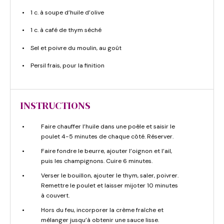
1 c. à soupe d’huile d’olive
1 c. à café de thym séché
Sel et poivre du moulin, au goût
Persil frais, pour la finition
INSTRUCTIONS
Faire chauffer l’huile dans une poêle et saisir le
poulet 4-5 minutes de chaque côté. Réserver.
Faire fondre le beurre, ajouter l’oignon et l’ail,
puis les champignons. Cuire 6 minutes.
Verser le bouillon, ajouter le thym, saler, poivrer.
Remettre le poulet et laisser mijoter 10 minutes
à couvert.
Hors du feu, incorporer la crème fraîche et
mélanger jusqu’à obtenir une sauce lisse.