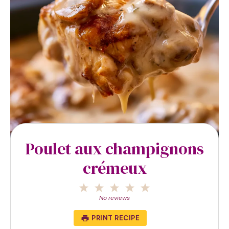
Poulet aux champignons
crémeux
1
2
3
4
5
Star
Stars
Stars
Stars
Stars
No reviews
PRINT RECIPE