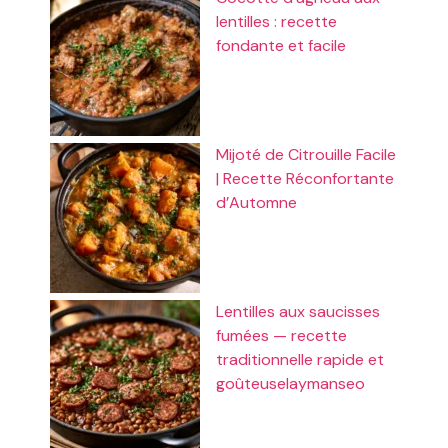
lentilles : recette
fondante et facile
Mijoté de Citrouille Facile
| Recette Réconfortante
d’Automne
Lentilles aux saucisses
fumées — recette
traditionnelle rapide et
goûteuselaymanseo